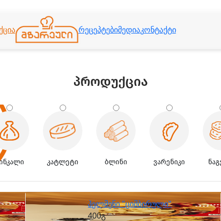
ქცია
რეცეპტები
მედია
კონტაქტი
პროდუქცია
ინკალი
კატლეტი
ბლინი
ვარენიკი
ნაგ
პელმენი "ციმბირული"
400გ