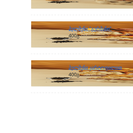
ვიდეო გალერეა
პელმენი "გურმანი"
400გ
ENG
პელმენი კარტოფილით
400გ