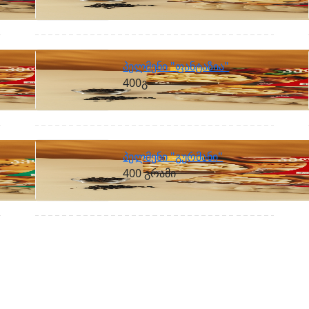
პელმენი "ფანტაზია"
400გ
პელმენი "გურმანი"
400 გრამი