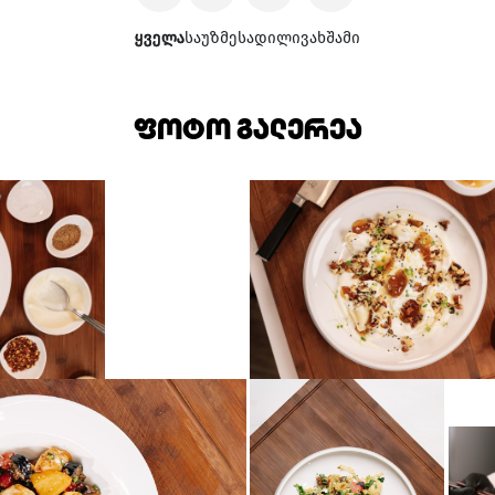
ყველა
საუზმე
სადილი
ვახშამი
ფოტო გალერეა