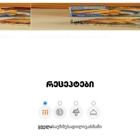
ბლინი ბრინჯით
ილით
და ტარხუნით
8 ცალი
რეცეპტები
ყველა
საუზმე
სადილი
ვახშამი