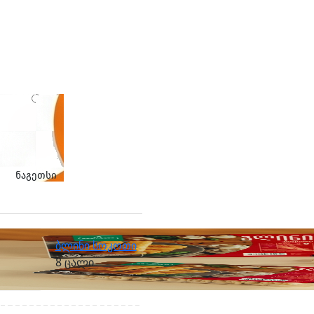
ნაგეთსი
ბლინი სოკოთი
8 ცალი