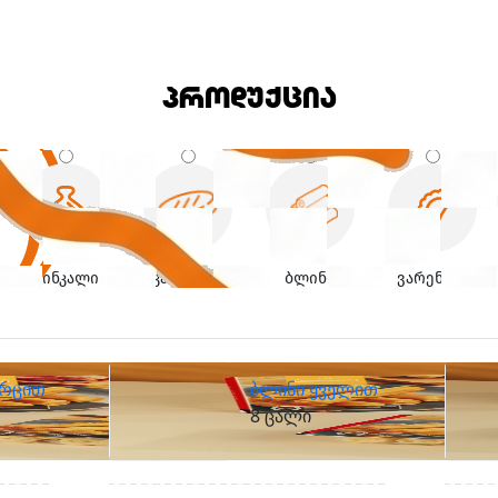
პროდუქცია
ხინკალი
კატლეტი
ბლინი
ვარენიკი
ორცით
ბლინი ყველით
8 ცალი