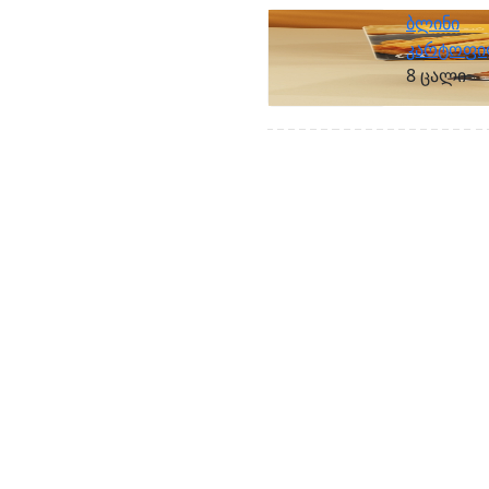
ბლინი
კარტოფ
8 ცალი