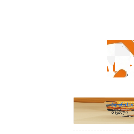
პელმენი
ბლინი ხ
8 ცალი