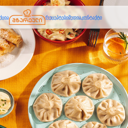
ქცია
რეცეპტები
მედია
კონტაქტი