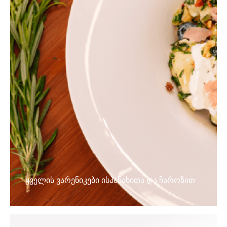
ყველის ვარენიკები ისპანახითა და ჩაროზით